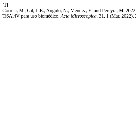
[1]
Correia, M., Gil, L.E., Angulo, N., Mendez, E. and Pereyra, M. 2022. 
Ti6Al4V para uso biomédico.
Acta Microscopica
. 31, 1 (Mar. 2022),